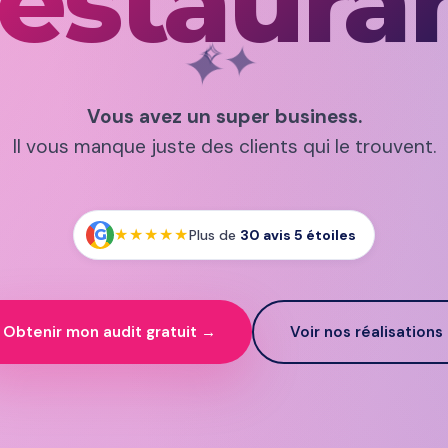
✦
✧
✧
✦
Institut
Vous avez un super business.
Il vous manque juste des clients qui le trouvent.
estaura
★★★★★
G
Plus de
30 avis 5 étoiles
Obtenir mon audit gratuit →
Voir nos réalisations
Cabinet