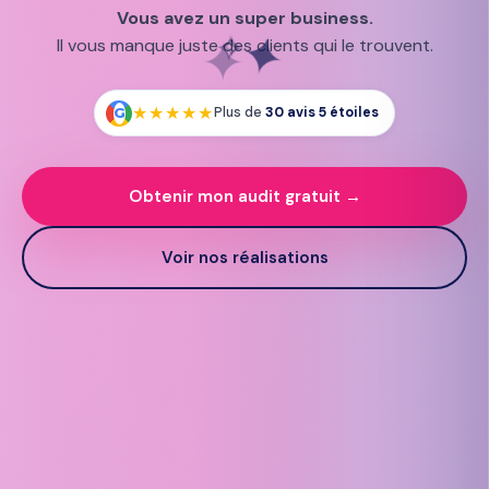
Artisan
Vous avez un super business.
✦
✦
✧
✧
Il vous manque juste des clients qui le trouvent.
★★★★★
Plus de
30 avis 5 étoiles
G
Obtenir mon audit gratuit →
Voir nos réalisations