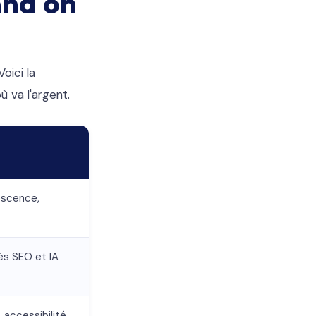
and on
oici la
 va l'argent.
escence,
és SEO et IA
 accessibilité