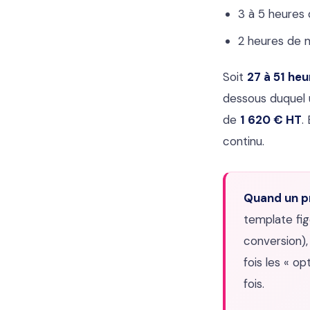
3 à 5 heures
2 heures de m
Soit
27 à 51 heu
dessous duquel 
de
1 620 € HT
.
continu.
Quand un pr
template fig
conversion),
fois les « o
fois.