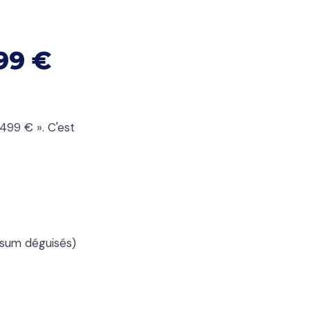
99 €
 499 € ». C'est
psum déguisés)