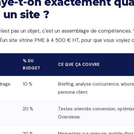
ye-t-on exactement qu
 un site ?
 n'est pas un objet, c'est un assemblage de compétences. V
un site vitrine PME à 4 500 € HT, pour que vous voyiez où
% DU
CE QUE ÇA COUVRE
BUDGET
drage
10 %
Briefing, analyse concurrence, arbor
persona client
20 %
Textes orientés conversion, optimis
Overviews
20 %
Maquettes sur-mesure, mobile-first,