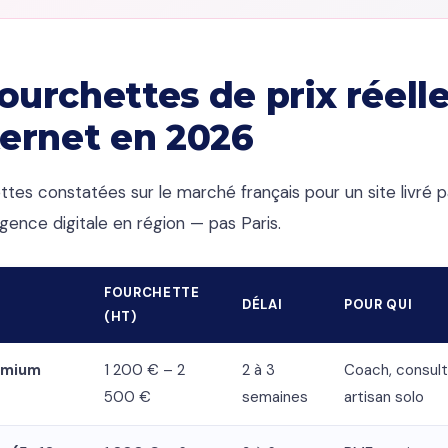
fourchettes de prix réell
nternet en 2026
ettes constatées sur le marché français pour un site livré 
gence digitale en région — pas Paris.
FOURCHETTE
DÉLAI
POUR QUI
(HT)
emium
1 200 € – 2
2 à 3
Coach, consult
500 €
semaines
artisan solo