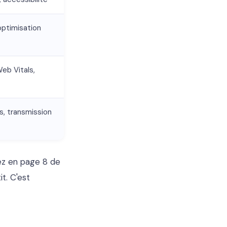
 optimisation
eb Vitals,
s, transmission
tez en page 8 de
t. C'est