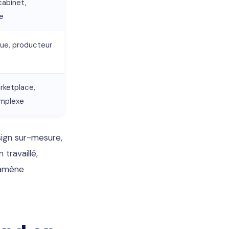
cabinet,
ce
ue, producteur
rketplace,
omplexe
sign sur-mesure,
travaillé,
 ramène