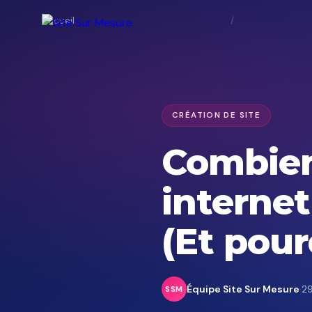
Accueil
/
CRÉATION DE SITE
Combien
interne
(Et pour
Équipe Site Sur Mesure
·
29
SSM