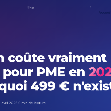
Blog
/
Accueil
 coûte vraiment 
t pour PME en
20
quoi 499 € n'exis
 avril 2026
·
9 min de lecture