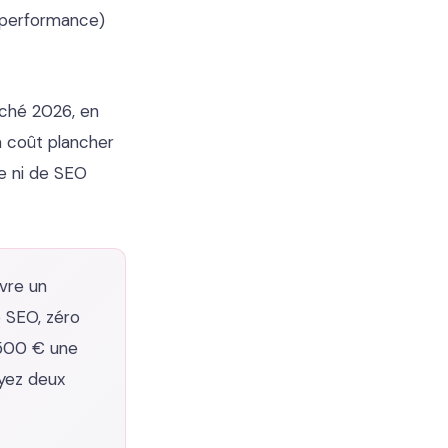
, performance)
rché 2026, en
n coût plancher
e ni de SEO
ivre un
o SEO, zéro
2 500 € une
ayez deux