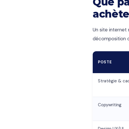
Que pa
achète
Un site internet
décomposition d'
POSTE
Stratégie & ca
Copywriting
Design UX/UI