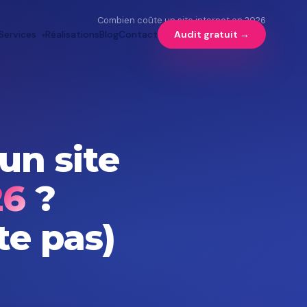
Combien coûte un site internet en 2026
Services
Réalisations
Blog
Contact
Audit gratuit →
un site
26
?
te pas)