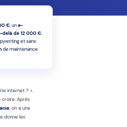
500 €
, un
e-
-delà de 12 000 €
.
pywriting et sans
n
de maintenance
te internet ? ».
 croire. Après
anie
, on a une
us donne les