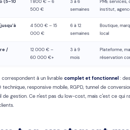
ro (5–10
1 800 € – 6
3 à 6
PME services, 
500 €
semaines
institut, agen
jusqu'à
4 500 € – 15
6 à 12
Boutique, marq
000 €
semaines
local
re /
12 000 € –
3 à 9
Plateforme, ma
60 000 €+
mois
réservation c
 correspondent à un livrable
complet et fonctionnel
: de
 technique, responsive mobile, RGPD, tunnel de conversion 
til de gestion. Ce n'est pas du low-cost, mais c'est ce qui
lients.